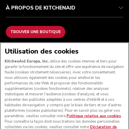
À PROPOS DE KITCHENAID
TROUVER UNE BOUTIQUE
NOUS ACCEPTONS
Utilisation des cookies
KitchenAid Europa, Inc.
utilise des cookies internes et tiers pour
garantir le fonctionnement du site et offrir une expérience de navigation
fluide (cookies strictement nécessaires). Avec votre consentement,
SUIVEZ-NOUS
nous utilisons également des cookies pour améliorer les
performances du site Web et proposer des fonctionnalités
supplémentaires (cookies fonctionnels), réaliser des analyses
statistiques et mesurer l'audience (cookies d'analyse), et vous
présenter des publicités adaptées à vos centres d'intérêt et à vos
habitudes de navigation, y compris par le biais de tiers et sur d'autres
plateformes (cookies publicitaires). Pour en savoir plus ou gérer vos
paramètres, veuillez consulter notre
Politique relative aux cookies
.
Pour connaître la façon dont nous traitons les données personnelles
collectées via les cookies, veuillez consulter notre
Déclaration de