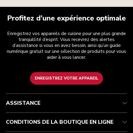
Profitez d’une expérience optimale
Enregistrez vos appareils de cuisine pour une plus grande
tranquillité d’esprit. Vous recevrez des alertes
d’assistance si vous en avez besoin, ainsi qu’un guide
numérique gratuit sur une sélection de produits pour vous
aider à vous lancer.
ENREGISTREZ VOTRE APPAREIL
Service après-vente
Conditions générales de vente
La marque
Trouver une boutique
Suivez votre commande
Expédition et livraison
Notre histoire
ASSISTANCE
Garantie et documents
Retours et remboursements
Contactez-nous
Imprint
FAQ
Déclaration d’accessibilité
ODR
CONDITIONS DE LA BOUTIQUE EN LIGNE