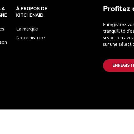
Profitez
LA
À PROPOS DE
GNE
KITCHENAID
Enregistrez vos
es
La marque
tranquillité d’
Notre histoire
si vous en avez
ison
sur une sélecti
ENREGIST