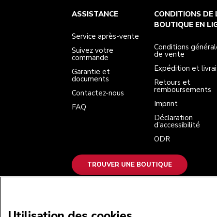
Service après-vente
Conditions générales de vente
La marque
Trouver une boutique
ASSISTANCE
CONDITIONS DE 
Suivez votre commande
Expédition et livraison
Notre histoire
Garantie et documents
Retours et remboursements
BOUTIQUE EN LI
Contactez-nous
Imprint
Service après-vente
FAQ
Déclaration d’accessibilité
ODR
Conditions général
Suivez votre
de vente
commande
Expédition et livra
Garantie et
documents
Retours et
remboursements
Contactez-nous
Imprint
FAQ
Déclaration
d’accessibilité
ODR
TROUVER UNE BOUTIQUE
NOUS ACCEPTONS
Utilisation des cookies