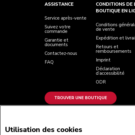
Service après-vente
Conditions générales de vente
La marque
Trouver une boutique
ASSISTANCE
CONDITIONS DE 
Suivez votre commande
Expédition et livraison
Notre histoire
Garantie et documents
Retours et remboursements
BOUTIQUE EN LI
Contactez-nous
Imprint
Service après-vente
FAQ
Déclaration d’accessibilité
ODR
Conditions général
Suivez votre
de vente
commande
Expédition et livra
Garantie et
documents
Retours et
remboursements
Contactez-nous
Imprint
FAQ
Déclaration
d’accessibilité
ODR
TROUVER UNE BOUTIQUE
NOUS ACCEPTONS
Utilisation des cookies