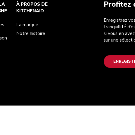
Profitez
LA
À PROPOS DE
GNE
KITCHENAID
Enregistrez vos
es
La marque
tranquillité d’
Notre histoire
si vous en avez
ison
sur une sélecti
ENREGIST