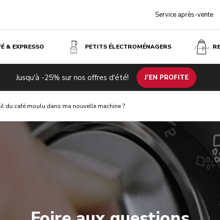
Service après-vente
FÉ & EXPRESSO
PETITS ÉLECTROMÉNAGERS
R
Jusqu'à -25% sur nos offres d'été!
J’EN PROFITE
-il du café moulu dans ma nouvelle machine ?
Foire aux questions