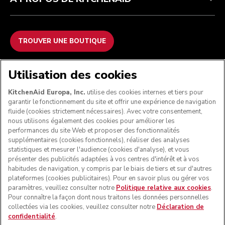
TROUVER UNE BOUTIQUE
NOUS ACCEPTONS
Utilisation des cookies
KitchenAid Europa, Inc.
utilise des cookies internes et tiers pour
garantir le fonctionnement du site et offrir une expérience de navigation
fluide (cookies strictement nécessaires). Avec votre consentement,
SUIVEZ-NOUS
nous utilisons également des cookies pour améliorer les
performances du site Web et proposer des fonctionnalités
supplémentaires (cookies fonctionnels), réaliser des analyses
statistiques et mesurer l'audience (cookies d'analyse), et vous
présenter des publicités adaptées à vos centres d'intérêt et à vos
habitudes de navigation, y compris par le biais de tiers et sur d'autres
plateformes (cookies publicitaires). Pour en savoir plus ou gérer vos
paramètres, veuillez consulter notre
Politique relative aux cookies
.
Pour connaître la façon dont nous traitons les données personnelles
collectées via les cookies, veuillez consulter notre
Déclaration de
confidentialité
.