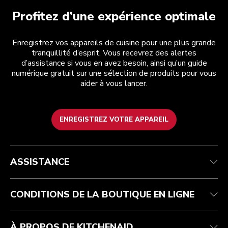
Profitez d’une expérience optimale
Enregistrez vos appareils de cuisine pour une plus grande
tranquillité d’esprit. Vous recevrez des alertes
d’assistance si vous en avez besoin, ainsi qu’un guide
numérique gratuit sur une sélection de produits pour vous
aider à vous lancer.
ENREGISTREZ VOTRE APPAREIL
Service après-vente
Conditions générales de vente
La marque
Trouver une boutique
Suivez votre commande
Expédition et livraison
Notre histoire
ASSISTANCE
Garantie et documents
Retours et remboursements
Contactez-nous
Imprint
FAQ
Déclaration d’accessibilité
ODR
CONDITIONS DE LA BOUTIQUE EN LIGNE
À PROPOS DE KITCHENAID