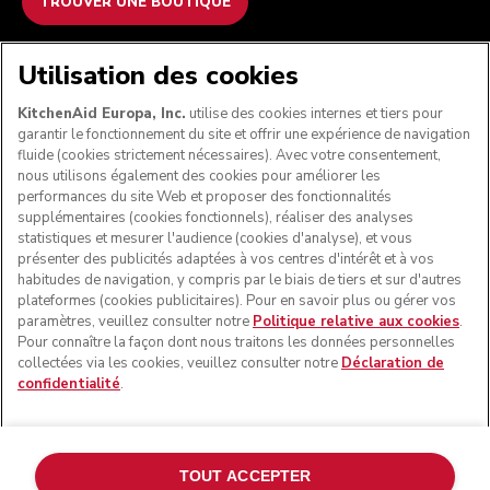
TROUVER UNE BOUTIQUE
NOUS ACCEPTONS
Utilisation des cookies
KitchenAid Europa, Inc.
utilise des cookies internes et tiers pour
garantir le fonctionnement du site et offrir une expérience de navigation
fluide (cookies strictement nécessaires). Avec votre consentement,
SUIVEZ-NOUS
nous utilisons également des cookies pour améliorer les
performances du site Web et proposer des fonctionnalités
supplémentaires (cookies fonctionnels), réaliser des analyses
statistiques et mesurer l'audience (cookies d'analyse), et vous
présenter des publicités adaptées à vos centres d'intérêt et à vos
habitudes de navigation, y compris par le biais de tiers et sur d'autres
plateformes (cookies publicitaires). Pour en savoir plus ou gérer vos
paramètres, veuillez consulter notre
Politique relative aux cookies
.
Pour connaître la façon dont nous traitons les données personnelles
collectées via les cookies, veuillez consulter notre
Déclaration de
confidentialité
.
© KitchenAid 2026 - Tous droits réservés. KitchenAid et la
forme du robot pâtissier multifonction sont des marques
commerciales aux États-Unis et ailleurs.
TOUT ACCEPTER