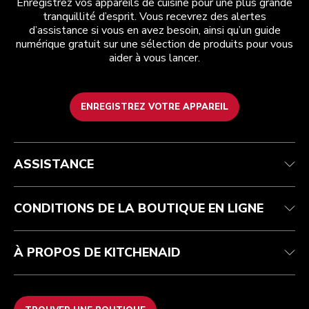
Enregistrez vos appareils de cuisine pour une plus grande
tranquillité d’esprit. Vous recevrez des alertes
d’assistance si vous en avez besoin, ainsi qu’un guide
numérique gratuit sur une sélection de produits pour vous
aider à vous lancer.
ENREGISTREZ VOTRE APPAREIL
Service après-vente
Conditions générales de vente
La marque
Trouver une boutique
Suivez votre commande
Expédition et livraison
Notre histoire
ASSISTANCE
Garantie et documents
Retours et remboursements
Contactez-nous
Imprint
FAQ
Déclaration d’accessibilité
ODR
CONDITIONS DE LA BOUTIQUE EN LIGNE
À PROPOS DE KITCHENAID