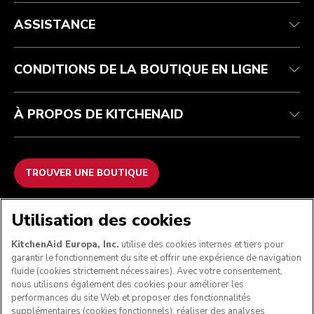
Service après-vente
Conditions générales de vente
La marque
Trouver une boutique
Suivez votre commande
Expédition et livraison
Notre histoire
ASSISTANCE
Garantie et documents
Retours et remboursements
Contactez-nous
Imprint
FAQ
Déclaration d’accessibilité
ODR
CONDITIONS DE LA BOUTIQUE EN LIGNE
À PROPOS DE KITCHENAID
TROUVER UNE BOUTIQUE
NOUS ACCEPTONS
Utilisation des cookies
KitchenAid Europa, Inc.
utilise des cookies internes et tiers pour
garantir le fonctionnement du site et offrir une expérience de navigation
fluide (cookies strictement nécessaires). Avec votre consentement,
SUIVEZ-NOUS
nous utilisons également des cookies pour améliorer les
performances du site Web et proposer des fonctionnalités
supplémentaires (cookies fonctionnels), réaliser des analyses