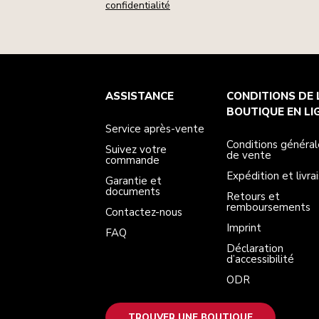
confidentialité
Service après-vente
Conditions générales de vente
La marque
Trouver une boutique
ASSISTANCE
CONDITIONS DE 
Suivez votre commande
Expédition et livraison
Notre histoire
Garantie et documents
Retours et remboursements
BOUTIQUE EN LI
Contactez-nous
Imprint
Service après-vente
FAQ
Déclaration d’accessibilité
ODR
Conditions général
Suivez votre
de vente
commande
Expédition et livra
Garantie et
documents
Retours et
remboursements
Contactez-nous
Imprint
FAQ
Déclaration
d’accessibilité
ODR
TROUVER UNE BOUTIQUE