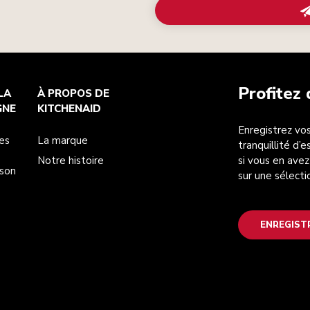
Profitez
LA
À PROPOS DE
GNE
KITCHENAID
Enregistrez vos
es
La marque
tranquillité d’
Notre histoire
si vous en avez
ison
sur une sélecti
ENREGIST