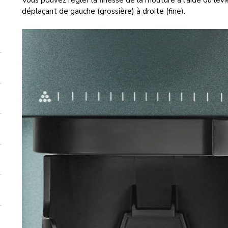
Vous pouvez régler la finesse de la mouture à l’aide du levi
déplaçant de gauche (grossière) à droite (fine).