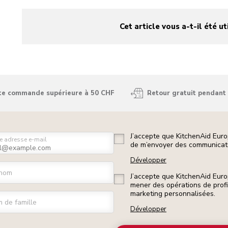
Cet article vous a-t-il été ut
yes
no
ute commande supérieure à 50 CHF
Retour gratuit pendant 
J’accepte que KitchenAid Euro
e adresse e-mail
de m’envoyer des communicati
Développer
nom
J’accepte que KitchenAid Euro
mener des opérations de prof
marketing personnalisées.
 de famille
Développer