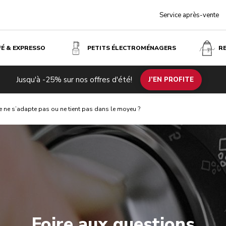
Service après-vente
FÉ & EXPRESSO
PETITS ÉLECTROMÉNAGERS
R
Jusqu'à -25% sur nos offres d'été!
J’EN PROFITE
 ne s’adapte pas ou ne tient pas dans le moyeu ?
Foire aux questions