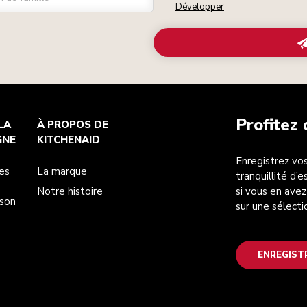
Développer
Profitez
LA
À PROPOS DE
GNE
KITCHENAID
Enregistrez vos
es
La marque
tranquillité d’
Notre histoire
si vous en avez
ison
sur une sélecti
ENREGIST