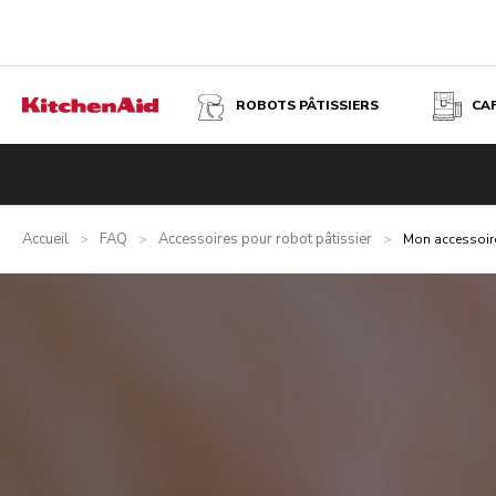
ROBOTS PÂTISSIERS
CA
Accueil
FAQ
Accessoires pour robot pâtissier
>
>
>
Mon accessoire