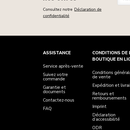
Consultez notre
Déclaration de
confidentialité
Service après-vente
Conditions générales de vente
La marque
Trouver une boutique
ASSISTANCE
CONDITIONS DE 
Suivez votre commande
Expédition et livraison
Notre histoire
Garantie et documents
Retours et remboursements
BOUTIQUE EN LI
Contactez-nous
Imprint
Service après-vente
FAQ
Déclaration d’accessibilité
ODR
Conditions général
Suivez votre
de vente
commande
Expédition et livra
Garantie et
documents
Retours et
remboursements
Contactez-nous
Imprint
FAQ
Déclaration
d’accessibilité
ODR