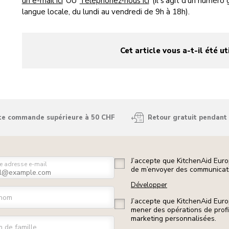
un e-mail ici
OU
Téléphonez-nous ici
(il s’agit d’un numéro 
langue locale, du lundi au vendredi de 9h à 18h).
Cet article vous a-t-il été ut
yes
no
ute commande supérieure à 50 CHF
Retour gratuit pendant 
J’accepte que KitchenAid Euro
e adresse e-mail
de m’envoyer des communicati
Développer
nom
J’accepte que KitchenAid Euro
mener des opérations de prof
marketing personnalisées.
 de famille