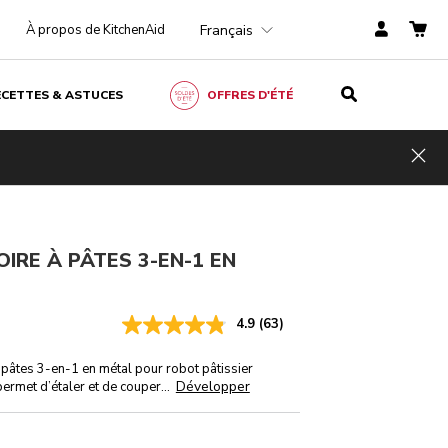
Français
À propos de KitchenAid
ECETTES & ASTUCES
OFFRES D'ÉTÉ
CHF 229.-
AJOUTER AU PANIER
TVA incluse
Hid
IRE À PÂTES 3-EN-1 EN
4.9
(63)
 pâtes 3-en-1 en métal pour robot pâtissier
Développer
permet d’étaler et de couper
...