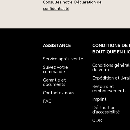
Consultez notre
Déclaration de
confidentialité
Service après-vente
Conditions générales de vente
La marque
Trouver une boutique
ASSISTANCE
CONDITIONS DE 
Suivez votre commande
Expédition et livraison
Notre histoire
Garantie et documents
Retours et remboursements
BOUTIQUE EN LI
Contactez-nous
Imprint
Service après-vente
FAQ
Déclaration d’accessibilité
ODR
Conditions général
Suivez votre
de vente
commande
Expédition et livra
Garantie et
documents
Retours et
remboursements
Contactez-nous
Imprint
FAQ
Déclaration
d’accessibilité
ODR