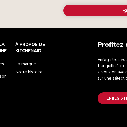
Profitez
LA
À PROPOS DE
GNE
KITCHENAID
Enregistrez vos
es
La marque
tranquillité d’
Notre histoire
si vous en avez
ison
sur une sélecti
ENREGIST