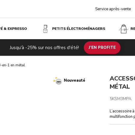
Service après-vente
FÉ & EXPRESSO
PETITS ÉLECTROMÉNAGERS
R
Jusqu'à -25% sur nos offres d'été!
J’EN PROFITE
3-en-1 en métal
ACCESSO
Nouveauté
MÉTAL
5KSM3MPA
L’accessoire à
multifonction 