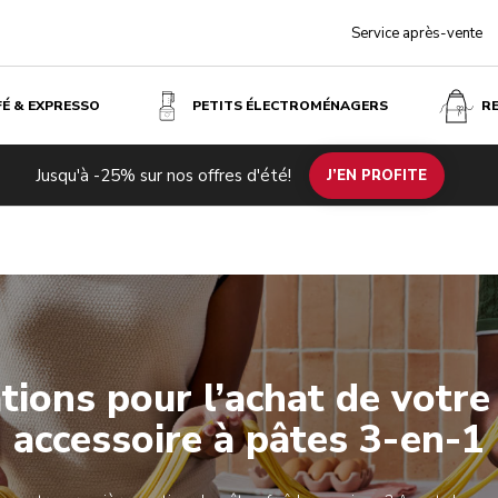
Service après-vente
FÉ & EXPRESSO
PETITS ÉLECTROMÉNAGERS
R
Jusqu'à -25% sur nos offres d'été!
J’EN PROFITE
Enregistrez votre produit
Enregistrez votre produit
ations pour l’achat de votr
accessoire à pâtes 3-en-1