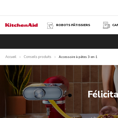
ROBOTS PÂTISSIERS
CA
Accueil
Conseils produits
>
>
Accessoire à pâtes 3-en-1
Félicit