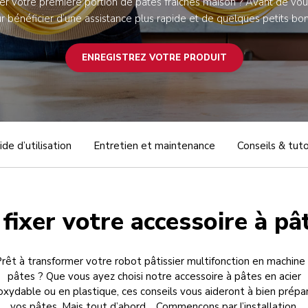
r votre première portion de pâtes fraîches maison ? Avant de vous
r bénéficier d’une assistance plus rapide et de quelques petits b
ENREGISTREZ VOTRE PRODUIT
ide d’utilisation
Entretien et maintenance
Conseils & tuto
ixer votre accessoire à pâ
rêt à transformer votre robot pâtissier multifonction en machine
pâtes ? Que vous ayez choisi notre accessoire à pâtes en acier
oxydable ou en plastique, ces conseils vous aideront à bien prépa
vos pâtes. Mais tout d’abord… Commençons par l’installation.