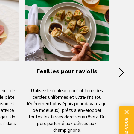
Feuilles pour raviolis
N
leins de
Utilisez le rouleau pour obtenir des
Tendr
 de pâte
cercles uniformes et ultra-fins (ou
saveur,
aison et
légèrement plus épais pour davantage
apporten
éativité
de moelleux), prêts à envelopper
du co
ages. Un
toutes les farces dont vous rêvez. Du
Faites-l
sir dans
porc parfumé aux délices aux
champignons.