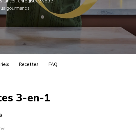
 lancer, enregistrez votre
onus gourmands.
riels
Recettes
FAQ
tes 3-en-1
 à
rer