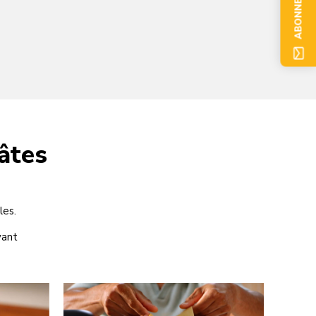
ABONNEZ-VOUS
âtes
les.
vant