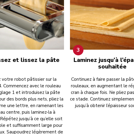
3
ssez et lissez la pâte
Laminez jusqu’à l’ép
souhaitée
 votre robot pâtissier sur la
Continuez à faire passer la pât
4. Commencez avec le rouleau
rouleaux, en augmentant le ré
églage 1 et introduisez la pâte
cran à chaque fois. Ne pliez pa
our des bords plus nets, pliez la
ce stade. Continuez simplement
e une lettre, en ramenant les
jusqu’à obtenir l’épaisseur s
au centre, puis laminez-la à
Répétez jusqu’à ce qu’elle soit
uple et suffisamment large pour
aux. Saupoudrez légèrement de