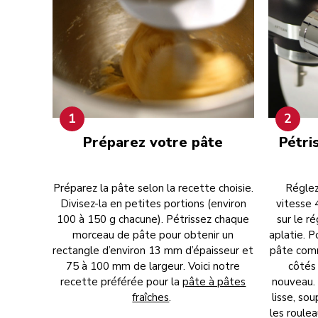
1
2
Préparez votre pâte
Pétri
Préparez la pâte selon la recette choisie.
Réglez
Divisez-la en petites portions (environ
vitesse 
100 à 150 g chacune). Pétrissez chaque
sur le r
morceau de pâte pour obtenir un
aplatie. P
rectangle d’environ 13 mm d’épaisseur et
pâte comm
75 à 100 mm de largeur. Voici notre
côtés 
recette préférée pour la
pâte à pâtes
nouveau. 
fraîches
.
lisse, so
les roule