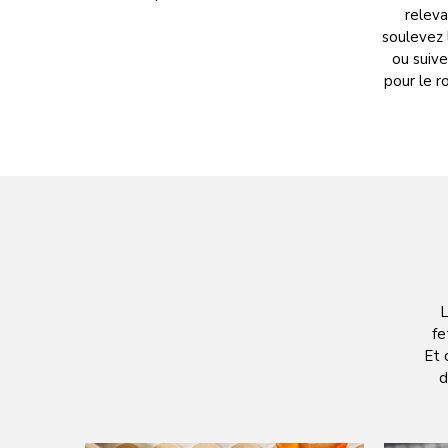
releva
soulevez 
ou suiv
pour le r
L
fe
Et 
d