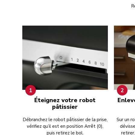
R
1
2
Éteignez votre robot
Enlev
pâtissier
Débranchez le robot pâtissier de la prise,
Sur un ro
vérifiez qu’il est en position Arrêt (0),
déviss
puis retirez le bol.
retirer