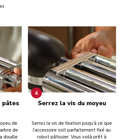
es
4
à pâtes
Serrez la vis du moyeu
 moyeu de
Serrez la vis de fixation jusqu’à ce que
l’arbre de
l’accessoire soit parfaitement fixé au
a douille
robot pâtissier. Vous voilà prêt à