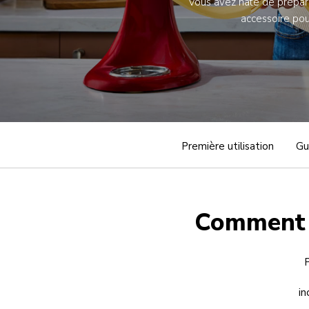
Vous avez hâte de prépare
accessoire pou
Première utilisation
Gu
Comment f
P
in