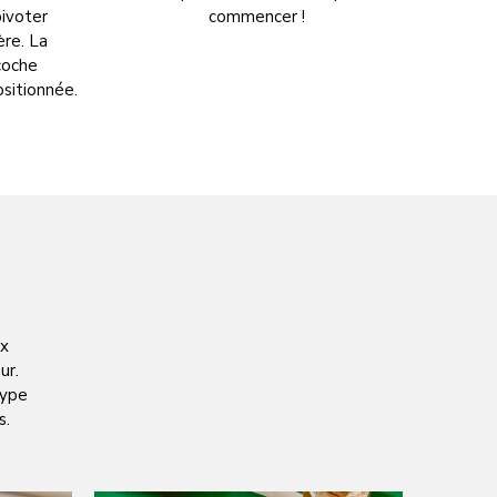
pivoter
commencer !
ère. La
ncoche
ositionnée.
ux
ur.
type
s.