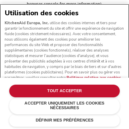
browser console for more information)
.
Utilisation des cookies
KitchenAid Europa, Inc.
utilise des cookies internes et tiers pour
garantir le fonctionnement du site et offrir une expérience de navigation
fluide (cookies strictement nécessaires). Avec votre consentement,
nous utilisons également des cookies pour améliorer les
performances du site Web et proposer des fonctionnalités
supplémentaires (cookies fonctionnels), réaliser des analyses
statistiques et mesurer l'audience (cookies d'analyse), et vous
présenter des publicités adaptées à vos centres d'intérêt et à vos
habitudes de navigation, y compris par le biais de tiers et sur d'autres
plateformes (cookies publicitaires). Pour en savoir plus ou gérer vos
paramètres, veuillez consulter notre
Politique relative aux cookies
.
Pour connaître la façon dont nous traitons les données personnelles
collectées via les cookies, veuillez consulter notre
Déclaration de
TOUT ACCEPTER
confidentialité
.
ACCEPTER UNIQUEMENT LES COOKIES
NÉCESSAIRES
DÉFINIR MES PRÉFÉRENCES