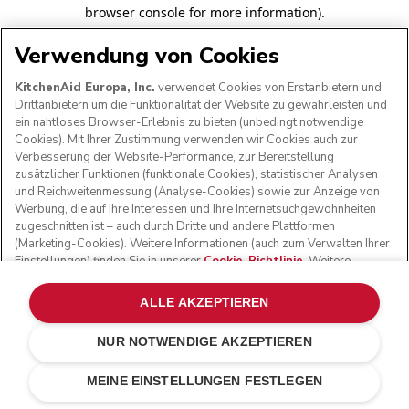
browser console for more information)
.
Verwendung von Cookies
KitchenAid Europa, Inc.
verwendet Cookies von Erstanbietern und
Drittanbietern um die Funktionalität der Website zu gewährleisten und
ein nahtloses Browser-Erlebnis zu bieten (unbedingt notwendige
Cookies). Mit Ihrer Zustimmung verwenden wir Cookies auch zur
Verbesserung der Website-Performance, zur Bereitstellung
zusätzlicher Funktionen (funktionale Cookies), statistischer Analysen
und Reichweitenmessung (Analyse-Cookies) sowie zur Anzeige von
Werbung, die auf Ihre Interessen und Ihre Internetsuchgewohnheiten
zugeschnitten ist – auch durch Dritte und andere Plattformen
(Marketing-Cookies). Weitere Informationen (auch zum Verwalten Ihrer
Einstellungen) finden Sie in unserer
Cookie-Richtlinie
. Weitere
Informationen darüber, wie wir die über Cookies erfassten
personenbezogenen Daten verarbeiten, finden Sie in unserer
ALLE AKZEPTIEREN
Datenschutzerklärung
.
NUR NOTWENDIGE AKZEPTIEREN
MEINE EINSTELLUNGEN FESTLEGEN